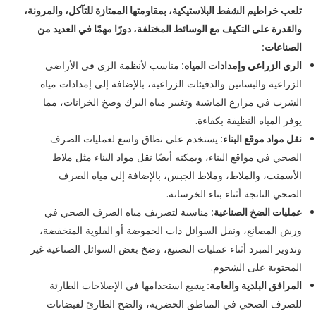
تلعب خراطيم الشفط البلاستيكية، بمقاومتها الممتازة للتآكل، والمرونة،
والقدرة على التكيف مع الوسائط المختلفة، دورًا مهمًا في العديد من
الصناعات:
الري الزراعي وإمدادات المياه:
مناسب لأنظمة الري في الأراضي
الزراعية والبساتين والدفيئات الزراعية، بالإضافة إلى إمدادات مياه
الشرب في مزارع الماشية وتغيير مياه البرك وضخ الخزانات، مما
يوفر المياه النظيفة بكفاءة.
نقل مواد موقع البناء:
يستخدم على نطاق واسع لعمليات الصرف
الصحي في مواقع البناء، ويمكنه أيضًا نقل مواد البناء مثل ملاط ​​
الأسمنت، والملاط، وملاط الجبس، بالإضافة إلى مياه الصرف
الصحي الناتجة أثناء بناء الخرسانة.
عمليات الضخ الصناعية:
مناسبة لتصريف مياه الصرف الصحي في
ورش المصانع، ونقل السوائل ذات الحموضة أو القلوية المنخفضة،
وتدوير المبرد أثناء عمليات التصنيع، وضخ بعض السوائل الصناعية غير
المحتوية على الشحوم.
المرافق البلدية والعامة:
يشيع استخدامها في الإصلاحات الطارئة
للصرف الصحي في المناطق الحضرية، والضخ الطارئ لفيضانات