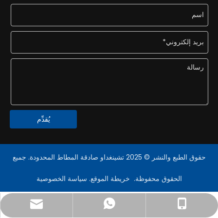
يُقدِّم
حقوق الطبع والنشر © 2025 تشينغداو صادقة المطاط المحدودة. جميع
الحقوق محفوظة.
خريطة الموقع
.
سياسة الخصوصية
export@honestflex.com
+86- 18330822187
+86 18389919602