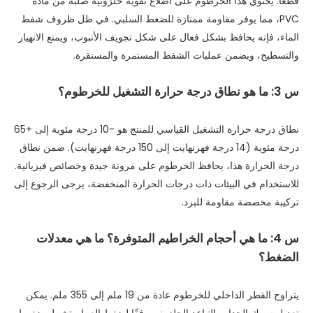
قطعاً. يحتوي هذا الخرطوم على أضلاع تقوية حلزونية صلبة من مادة
PVC، مما يوفر مقاومة ممتازة للضغط السلبي. في ظل ظروف شفط
الماء، فإنه يحافظ بشكل فعال على شكل تجويف الأنبوب، ويمنع الانهيار
والتسطيح، ويضمن عمليات الشفط المستمرة والمستقرة.
س 3: ما هو نطاق درجة حرارة التشغيل للخرطوم؟
نطاق درجة حرارة التشغيل القياسي للمنتج هو -10 درجة مئوية إلى +65
درجة مئوية (14 درجة فهرنهايت إلى 150 درجة فهرنهايت). ضمن نطاق
درجة الحرارة هذا، يحافظ الخرطوم على مرونة جيدة وخصائص فيزيائية.
للاستخدام في البيئات ذات درجات الحرارة المنخفضة، يرجى الرجوع إلى
تركيبة مخصصة مقاومة للبرد.
س 4: ما هي أحجام الخراطيم المتوفرة؟ ما هي معدلات
الضغط؟
يتراوح القطر الداخلي للخرطوم عادة من 19 ملم إلى 355 ملم. يمكن