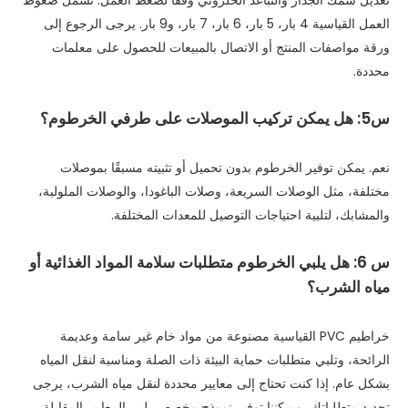
تعديل سمك الجدار والتباعد الحلزوني وفقًا لضغط العمل. تشمل ضغوط
العمل القياسية 4 بار، 5 بار، 6 بار، 7 بار، و9 بار. يرجى الرجوع إلى
ورقة مواصفات المنتج أو الاتصال بالمبيعات للحصول على معلمات
محددة.
س5: هل يمكن تركيب الموصلات على طرفي الخرطوم؟
نعم. يمكن توفير الخرطوم بدون تحميل أو تثبيته مسبقًا بموصلات
مختلفة، مثل الوصلات السريعة، وصلات الباغودا، والوصلات الملولبة،
والمشابك، لتلبية احتياجات التوصيل للمعدات المختلفة.
س 6: هل يلبي الخرطوم متطلبات سلامة المواد الغذائية أو
مياه الشرب؟
خراطيم PVC القياسية مصنوعة من مواد خام غير سامة وعديمة
الرائحة، وتلبي متطلبات حماية البيئة ذات الصلة ومناسبة لنقل المياه
بشكل عام. إذا كنت تحتاج إلى معايير محددة لنقل مياه الشرب، يرجى
تحديد متطلباتك، ويمكننا توفير نموذج مخصص يلبي المعايير المقابلة.