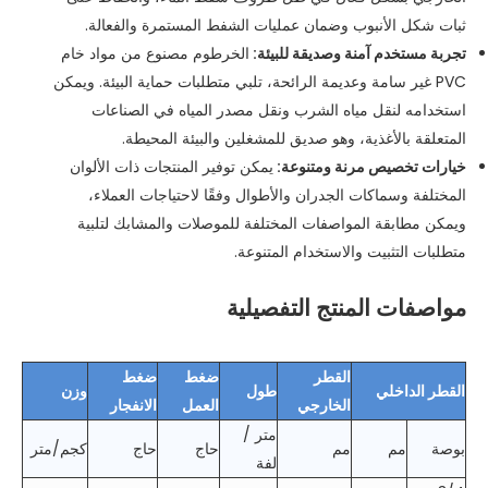
ثبات شكل الأنبوب وضمان عمليات الشفط المستمرة والفعالة.
تجربة مستخدم آمنة وصديقة للبيئة:
الخرطوم مصنوع من مواد خام
PVC غير سامة وعديمة الرائحة، تلبي متطلبات حماية البيئة. ويمكن
استخدامه لنقل مياه الشرب ونقل مصدر المياه في الصناعات
المتعلقة بالأغذية، وهو صديق للمشغلين والبيئة المحيطة.
خيارات تخصيص مرنة ومتنوعة:
يمكن توفير المنتجات ذات الألوان
المختلفة وسماكات الجدران والأطوال وفقًا لاحتياجات العملاء،
ويمكن مطابقة المواصفات المختلفة للموصلات والمشابك لتلبية
متطلبات التثبيت والاستخدام المتنوعة.
مواصفات المنتج التفصيلية
القطر
ضغط
ضغط
القطر الداخلي
طول
وزن
الخارجي
العمل
الانفجار
متر /
بوصة
مم
مم
حاج
حاج
كجم/متر
لفة