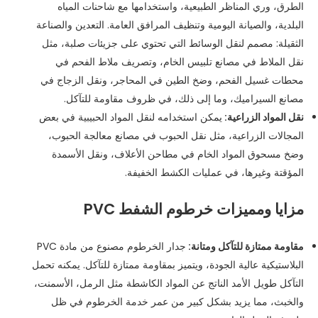
الطرق، وري المناظر الطبيعية، واستخدامها مع شاحنات المياه
البلدية، والصيانة اليومية وتنظيف المرافق العامة. التعدين والصناعة
الثقيلة: مصمم لنقل الوسائط التي تحتوي على جزيئات صلبة، مثل
نقل الملاط في مصانع تلبيس الخام، وتصريف ملاط ​​الفحم في
محطات غسيل الفحم، وضخ الطين في المحاجر، ونقل الزجاج في
مصانع السيراميك، وما إلى ذلك، في ظروف مقاومة للتآكل.
نقل المواد الزراعية:
يمكن استخدامه لنقل المواد الحبيبية في بعض
المجالات الزراعية، مثل نقل الحبوب في مصانع معالجة الحبوب،
وضخ مسحوق المواد الخام في مطاحن الأعلاف، ونقل الأسمدة
المؤقتة وغيرها، في عمليات الكشط الخفيفة.
مزايا ومميزات خرطوم الشفط PVC
مقاومة ممتازة للتآكل ومتانة:
جدار الخرطوم مصنوع من مادة PVC
البلاستيكية عالية الجودة، ويتميز بمقاومة ممتازة للتآكل. يمكنه تحمل
التآكل طويل الأمد الناتج عن المواد الكاشطة مثل الرمل، الأسمنت،
والخبث، مما يزيد بشكل كبير من عمر خدمة الخرطوم في ظل