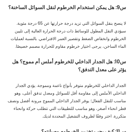
س9: هل يمكن استخدام الخرطوم لنقل السوائل الساخنة؟
لا ينصح بنقل السوائل التي تزيد درجة حرارتها عن 65 درجة مئوية.
سيؤدي النقل المطول للوسائط ذات درجة الحرارة العالية إلى تليين
الخرطوم وانخفاض الضغط وتقصير العمر الافتراضي. بالنسبة لعمليات
الماء الساخن، يرجى اختيار خرطوم مقاوم للحرارة مصمم خصيصًا.
س10: هل الجدار الداخلي للخرطوم أملس أم مموج؟ هل
يؤثر على معدل التدفق؟
الجدار الداخلي للخرطوم متوفر بأنواع ناعمة ومموجة. يؤدي الجدار
الداخلي الأملس إلى مقاومة أقل للسوائل ومعدل تدفق أعلى، وهو
مناسب للنقل الفعال؛ يوفر الجدار الداخلي المموج مرونة أفضل ونصف
قطر انحناء أصغر، وهو مناسب للتطبيقات التي تتطلب حركة وانحناء
متكررة. اختر وفقًا لظروف التشغيل المحددة لديك.
س11: كيف يجب تخزين الخرطوم وصيانته؟