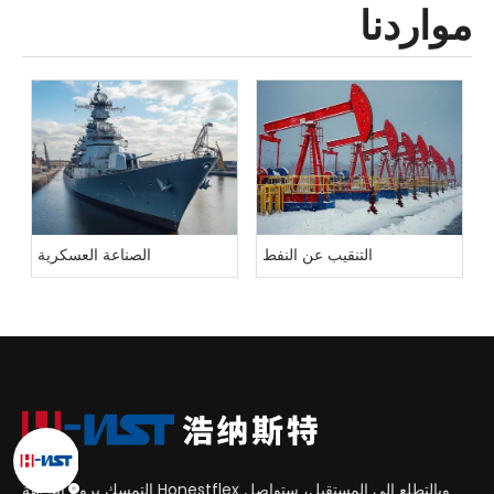
مواردنا
التنقيب عن النفط
الصناعة العسكرية
وبالتطلع إلى المستقبل، ستواصل Honestflex التمسك بروح النزاهة