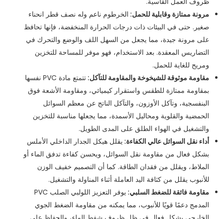
ظروف العمل القاسية.
مرونة ممتازة وقابلية للحمل:
الخرطوم ناعم وله نصف قطر انحناء
صغير. حتى في البيئات ذات درجات الحرارة المنخفضة، فإنها تحافظ
على مرونة جيدة، مما يجعل من السهل اللف والوضع والتحرك في
التضاريس المعقدة. بعد الاستخدام، فهو موفر للمساحة للتخزين
ومريح للغاية للحمل.
مقاومة موثوقة للشيخوخة والمقاومة للتآكل:
تتمتع مادة PVC نفسها
بمقاومة ممتازة للطقس واستقرار كيميائي، ومقاومة الأشعة فوق
البنفسجية، وتآكل الأوزون، والتآكل الناتج عن معظم السوائل
الحمضية والقلوية ومحاليل الأسمدة، مما يجعلها مناسبة للتخزين
والتشغيل في الهواء الطلق على المدى الطويل.
أداء نقل السوائل عالي الكفاءة:
يقلل هيكل الجدار الداخلي الأملس
بشكل فعال من مقاومة نقل السوائل، ويحسن كفاءة تدفق الماء أو
الملاط، ويقلل من فقدان الطاقة. كما أن التصميم خفيف الوزن
للأنبوب يقلل من كثافة اليد العاملة أثناء المناولة والتشغيل.
مقاومة فائقة للضغط السلبي:
يوفر التعزيز اللولبي الصلب PVC
المدمج دعمًا قويًا للأنبوب، مما يمكنه من مقاومة الضغط الجوي
الخارجي بشكل فعال في ظل ظروف شفط الماء، والحفاظ على