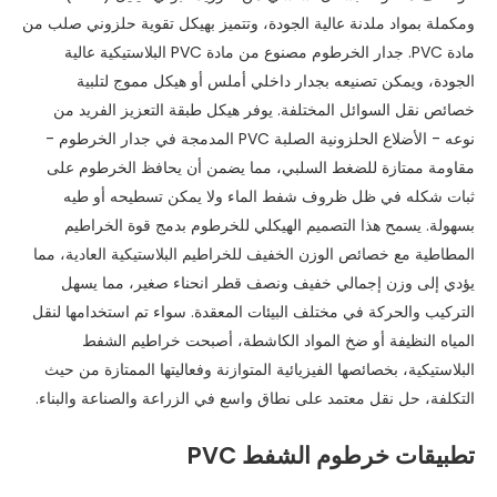
ومكملة بمواد ملدنة عالية الجودة، وتتميز بهيكل تقوية حلزوني صلب من
مادة PVC. جدار الخرطوم مصنوع من مادة PVC البلاستيكية عالية
الجودة، ويمكن تصنيعه بجدار داخلي أملس أو هيكل مموج لتلبية
خصائص نقل السوائل المختلفة. يوفر هيكل طبقة التعزيز الفريد من
نوعه - الأضلاع الحلزونية الصلبة PVC المدمجة في جدار الخرطوم -
مقاومة ممتازة للضغط السلبي، مما يضمن أن يحافظ الخرطوم على
ثبات شكله في ظل ظروف شفط الماء ولا يمكن تسطيحه أو طيه
بسهولة. يسمح هذا التصميم الهيكلي للخرطوم بدمج قوة الخراطيم
المطاطية مع خصائص الوزن الخفيف للخراطيم البلاستيكية العادية، مما
يؤدي إلى وزن إجمالي خفيف ونصف قطر انحناء صغير، مما يسهل
التركيب والحركة في مختلف البيئات المعقدة. سواء تم استخدامها لنقل
المياه النظيفة أو ضخ المواد الكاشطة، أصبحت خراطيم الشفط
البلاستيكية، بخصائصها الفيزيائية المتوازنة وفعاليتها الممتازة من حيث
التكلفة، حل نقل معتمد على نطاق واسع في الزراعة والصناعة والبناء.
تطبيقات خرطوم الشفط PVC