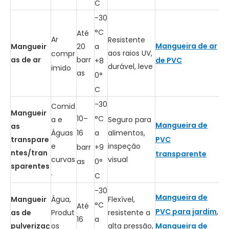
C
-30
°C
Até
Ar
Resistente
Mangueira de ar
Mangueir
20
a
aos raios UV,
compr
as de ar
barr
de PVC
+8
durável, leve
imido
as
0°
C
-30
Comid
Mangueir
10–
°C
a e
Seguro para
Mangueira de
as
Águas
alimentos,
16
a
transpare
PVC
e
inspeção
barr
+9
ntes/tran
transparente
curvas
visual
as
0°
sparentes
.
C
-30
Mangueira de
Mangueir
Água,
Flexível,
°C
Até
PVC para jardim
,
as de
Produt
resistente a
16
a
pulverizaç
os
alta pressão,
Mangueira de