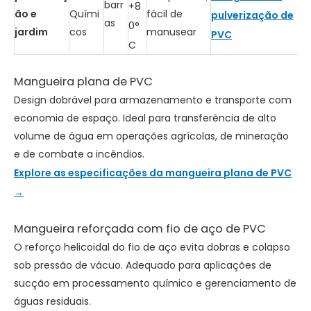
barr
+8
ão e
Quími
fácil de
pulverização de
as
0°
jardim
cos
manusear
PVC
C
Mangueira plana de PVC
Design dobrável para armazenamento e transporte com
economia de espaço. Ideal para transferência de alto
volume de água em operações agrícolas, de mineração
e de combate a incêndios.
Explore as especificações da mangueira plana de PVC
→
Mangueira reforçada com fio de aço de PVC
O reforço helicoidal do fio de aço evita dobras e colapso
sob pressão de vácuo. Adequado para aplicações de
sucção em processamento químico e gerenciamento de
águas residuais.