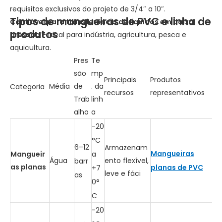
requisitos exclusivos do projeto de 3/4″ a 10″.
Tipos de mangueiras de PVC e linha de
Confiável para transferência de líquidos em baixa
produtos
pressão
– Ideal para indústria, agricultura, pesca e
aquicultura.
Pres
Te
são
mp
Principais
Produtos
Média
de
. da
Categoria
recursos
representativos
Trab
linh
alho
a
-20
°C
6–12
Armazenam
Mangueiras
Mangueir
a
Água
ento flexível,
barr
as planas
planas de PVC
+7
leve e fáci
as
0°
C
-20