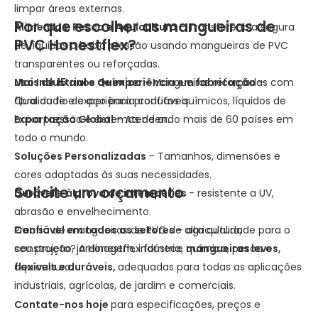
limpar áreas externas.
Por que escolher as mangueiras de
Alimentos, Pesca e Aquicultura
– Transferência segura
PVC Honestflex?
de líquidos a baixa pressão usando mangueiras de PVC
transparentes ou reforçadas.
Uso Industrial e Químico
Mais de 15 anos de experiência em fabricação
– Mangueiras reforçadas com
–
fibra ou fio de aço para produtos químicos, líquidos de
Qualidade e experiência confiáveis.
baixa pressão e sistemas de ar.
Exportação Global
– Atendendo mais de 60 países em
todo o mundo.
Soluções Personalizadas
– Tamanhos, dimensões e
cores adaptadas às suas necessidades.
Solicite um orçamento
Durável e à prova de intempéries
- resistente a UV,
abrasão e envelhecimento.
Confiável em todos os setores
Precisa de mangueiras de PVC de alta qualidade para o
– agricultura,
construção, jardinagem, indústria, química, pesca e
seu projeto? A Honestflex fornece
mangueiras leves,
aquicultura.
flexíveis e duráveis,
adequadas para todas as aplicações
industriais, agrícolas, de jardim e comerciais.
Contate-nos hoje
para especificações, preços e