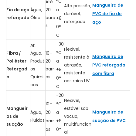
°C
Até
Mangueira de
Alta pressão,
Fio de aço
Água,
20
a
durável,
PVC de fio de
reforçado
Óleo
bare
+8
reforçado
aço
s
0°
C
-30
Ar,
Flexível,
°C
Fibra /
Água,
10–
Mangueira de
resistente à
Poliéster
Produt
20
a
abrasão,
PVC reforçada
Reforçad
os
barr
+8
resistente
com fibra
o
Quími
as
0°
aos raios UV
cos
C
-20
Flexível,
10–
°C
Mangueir
estável sob
Mangueira de
Água,
20
a
as de
vácuo,
Fluidos
sucção de PVC
barr
+8
sucção
multifuncion
as
0°
al