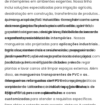
de intempéries em ambientes exigentes. Nossa linha
inclui soluções especializadas para irrigação agrícola,
desidratação em construção, transferência de produtos
químicos e aplicações industriais. Como fabricante com
As mangueiras de PVC Honestflex emergiram como
uma
sede em Qingdao e produção com certificação ISO,
das mangueiras flexíveis mais utilizadas
, ganhando
garantimos rigoroso controle de qualidade e recursos de
popularidade por seu
design leve, flexibilidade inerente
engenharia personalizados.
e excelente resistência às intempéries
. Nossas
mangueiras são projetadas para
aplicações industriais,
agrícolas, comerciais e residenciais
Entre as variantes mais comuns está a
, proporcionando
mangueira de
desempenho confiável na transferência de ar, água,
jardim em PVC
, que navega pelos cantos do quintal com
produtos químicos e líquidos de baixa pressão.
facilidade e tem múltiplas finalidades – desde regar
plantas e lavar carros até limpar espaços externos. Além
disso,
as mangueiras transparentes de PVC
e
as
mangueiras reforçadas com PVC
Oferecemos mangueiras de PVC em uma ampla
são opções práticas
amplamente utilizadas na
variedade de tamanhos, incluindo
indústria, agricultura,
opções flexíveis de
engenharia, pesca e aquicultura.
3/4″ a 10″
, bem como
dimensões e cores
.
customizadas
para atender a requisitos específicos.