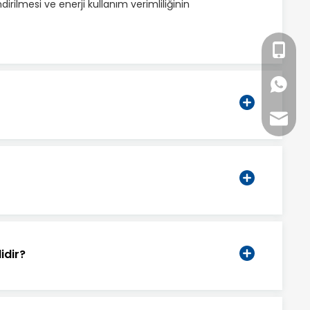
rilmesi ve enerji kullanım verimliliğinin
+86- 18
+86 18
export
idir?