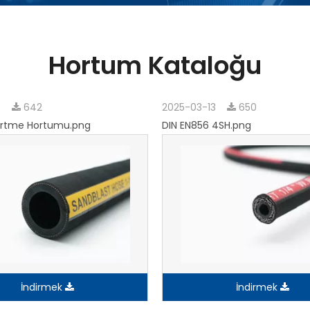
Hortum Kataloğu
3
642
2025-03-13
650
rtme Hortumu.png
DIN EN856 4SH.png
İndirmek
İndirmek