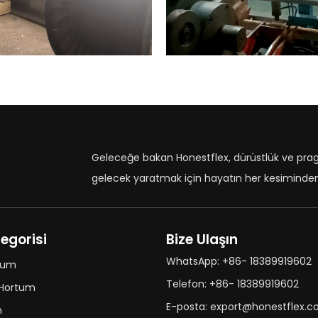
Geleceğe bakan Honestflex, dürüstlük ve pr
gelecek yaratmak için hayatın her kesiminden 
egorisi
Bize Ulaşın
WhatsApp: +86- 18389919602
rtum
Telefon: +86- 18389919602
 Hortum
E-posta: export@honestflex.
m